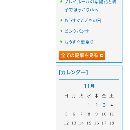
プレイルームの紫陽花と親
子でほっこりday
もうすぐこどもの日
ピンクパンサー
もうすぐ雛祭り
[カレンダー]
11月
日
月
火
水
木
金
土
1
2
4
3
5
6
7
8
9
10
11
12
13
14
15
16
17
18