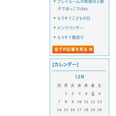
プレイルームの紫陽花と親
子でほっこりday
もうすぐこどもの日
ピンクパンサー
もうすぐ雛祭り
[カレンダー]
12月
日
月
火
水
木
金
土
1
2
3
4
6
5
7
8
9
10
11
12
13
14
15
16
17
18
19
20